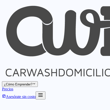
¿Cómo Emprender?
Precios
Asesórate sin costo