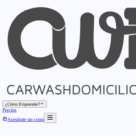
¿Cómo Emprender?
Precios
Asesórate sin costo