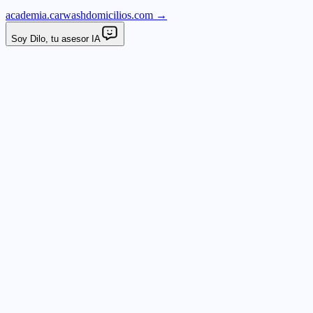
academia.carwashdomicilios.com →
Soy Dilo, tu asesor IA