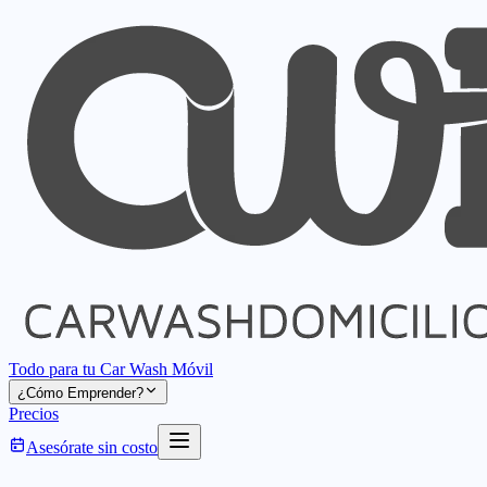
Todo para tu Car Wash Móvil
¿Cómo Emprender?
Precios
Asesórate sin costo